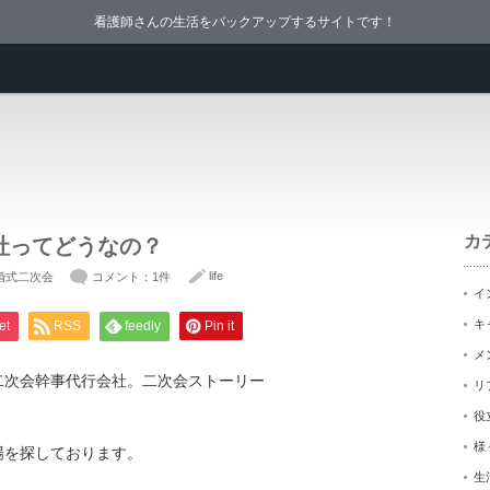
看護師さんの生活をバックアップするサイトです！
カ
社ってどうなの？
life
婚式二次会
コメント：1件
イ
キ
et
RSS
feedly
Pin it
メ
二次会幹事代行会社。二次会ストーリー
リ
役
様
場を探しております。
生