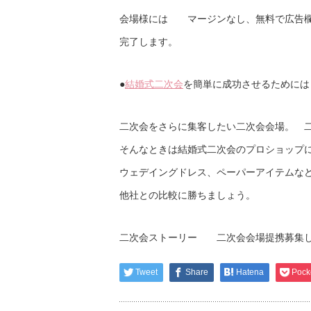
会場様には マージンなし、無料で広告
完了します。
●
結婚式二次会
を簡単に成功させるためには
二次会をさらに集客したい二次会会場。 
そんなときは結婚式二次会のプロショップ
ウェデイングドレス、ペーパーアイテムな
他社との比較に勝ちましょう。
二次会ストーリー 二次会会場提携募集
Tweet
Share
Hatena
Pock