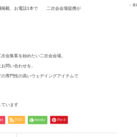
美
欄掲載、お電話1本で 二次会会場提携が
二次会集客を始めたい二次会会場。
にお問い合わせを。
どの専門性の高いウェデイングアイテムで
しています
et
RSS
feedly
Pin it