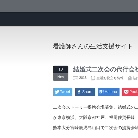
看護師さんの生活支援サイト
結婚式二次会の代行会
10
Nov
2016
生活お役立ち情報
結
Tweet
Share
Hatena
Pock
二次会ストーリー提携会場募集。結婚式の
が東京横浜、大阪京都神戸、福岡佐賀長崎
熊本大分宮崎鹿児島山口で二次会の提携会