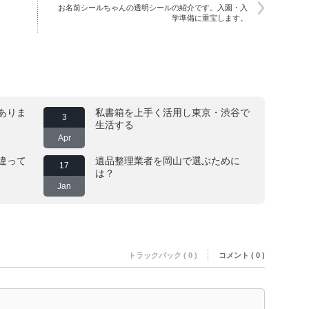
お名前シールちゃんの透明シールの紹介です。入園・入
学準備に重宝します。
ありま
私書箱を上手く活用し東京・渋谷で
3
生活する
Apr
違って
遺品整理業者を岡山で選ぶために
17
は？
Jan
トラックバック ( 0 )
コメント ( 0 )